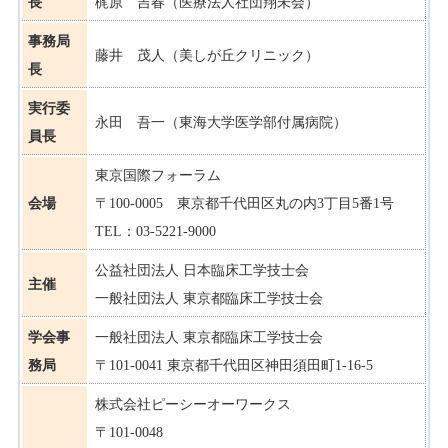
長
梶原 吉春（医療法人社団翔未会）
事務局
藤井 茂人（美しが丘クリニック）
長
実行委
永田 吾一（東海大学医学部付属病院）
員長
東京国際フォーラム
会場
〒100-0005 東京都千代田区丸の内3丁目5番1号
TEL：03-5221-9000
公益社団法人 日本臨床工学技士会
主催
一般社団法人 東京都臨床工学技士会
学会事
一般社団法人 東京都臨床工学技士会
務局
〒101-0041 東京都千代田区神田須田町1-16-5
株式会社ピーシーオーワークス
〒101-0048