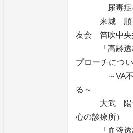
尿毒症にて
来城 順子（
友会 笛吹中央
「高齢透析患
プローチにつ
～VA不全か
る～」
大武 陽一（
心の診療所）
「血液透析か