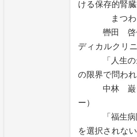
ける保存的腎臓
まつわる
轡田 啓子（
ディカルクリ
「人生の最期
の限界で問われる
中林 巌（公
ー）
「福生病院療
を選択されない