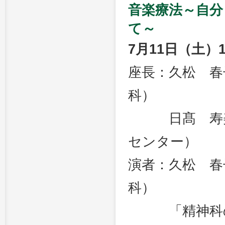
音楽療法～自分
て～
7月11日（土）1
座長：久松 春
科）
日髙 寿美（
センター）
演者：久松 春
科）
「精神科の音