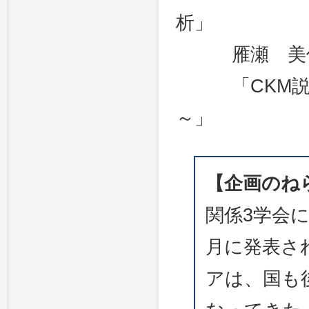
析」
雁瀬 美佐（
「CKM説明
～」
【企画のね
関係3学会に
月に発表さ
アは、国も