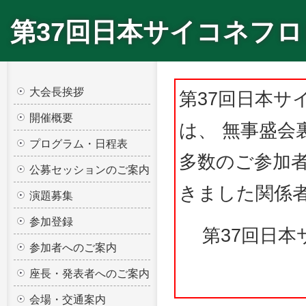
第37回日本サイコネフ
大会長挨拶
第37回日本サ
開催概要
は、 無事盛
プログラム・日程表
多数のご参加
公募セッションのご案内
きました関係
演題募集
参加登録
第37回日
参加者へのご案内
座長・発表者へのご案内
会場・交通案内