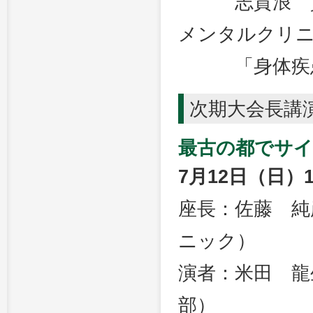
志賀浪 貴
メンタルクリ
「身体疾患と
次期大会長講
最古の都でサ
7月12日（日）1
座長：佐藤 純
ニック）
演者：米田 龍
部）