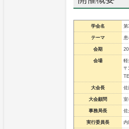
学会名
第
テーマ
患
会期
2
会場
軽
〒
TE
大会長
佐
大会顧問
室
事務局長
佐
実行委員長
内